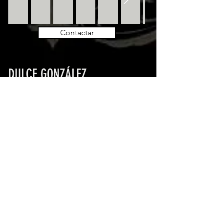
Contactar
DULCE GONZÁLEZ
5 años de experiencia
Guadalupe, Nuevo León
Contactar
FITO BANDALA