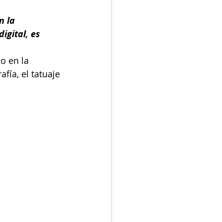
n la 
igital, es 
o en la 
ía, el tatuaje 