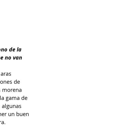
 
no de la 
ue no van 
laras 
ones de 
s morena 
 la gama de 
á algunas 
ner un buen 
ra.