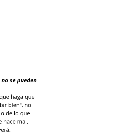
s no se pueden 
 que haga que 
tar bien", no 
o de lo que 
e hace mal, 
verá.