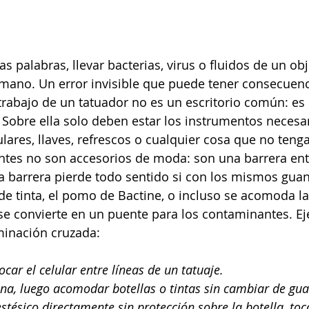
s palabras, llevar bacterias, virus o fluidos de un obje
umano. Un error invisible que puede tener consecuen
trabajo de un tatuador no es un escritorio común: es
. Sobre ella solo deben estar los instrumentos necesa
ulares, llaves, refrescos o cualquier cosa que no teng
ntes no son accesorios de moda: son una barrera entr
esa barrera pierde todo sentido si con los mismos guan
o de tinta, el pomo de Bactine, o incluso se acomoda la 
se convierte en un puente para los contaminantes. E
inación cruzada: 
ocar el celular entre líneas de un tatuaje.
na, luego acomodar botellas o tintas sin cambiar de gua
stésico directamente sin protección sobre la botella, toc