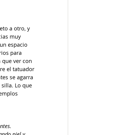
to a otro, y 
cias muy 
 un espacio 
rios para 
a que ver con 
e el tatuador 
tes se agarra 
silla. Lo que 
jemplos 
ntes. 
ando piel y 