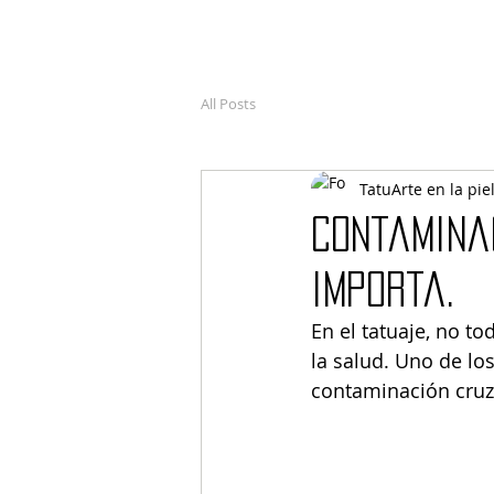
All Posts
TatuArte en la pie
Contaminac
importa.
En el tatuaje, no to
la salud. Uno de lo
contaminación cruz