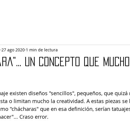
l
27 ago 2020
1 min de lectura
ra"... Un concepto que much
uaje existen diseños "sencillos", pequeños, que quizá
ta o limitan mucho la creatividad. A estas piezas se 
o "chácharas" que en esa definición, serían tatuaje
acer"... Craso error.