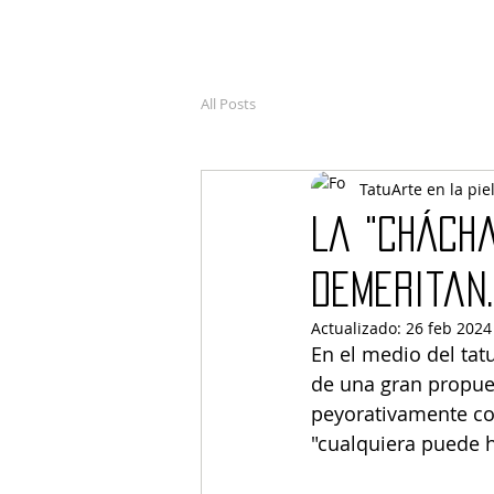
All Posts
TatuArte en la pie
La "chácha
demeritan.
Actualizado:
26 feb 2024
En el medio del tat
de una gran propues
peyorativamente com
"cualquiera puede h