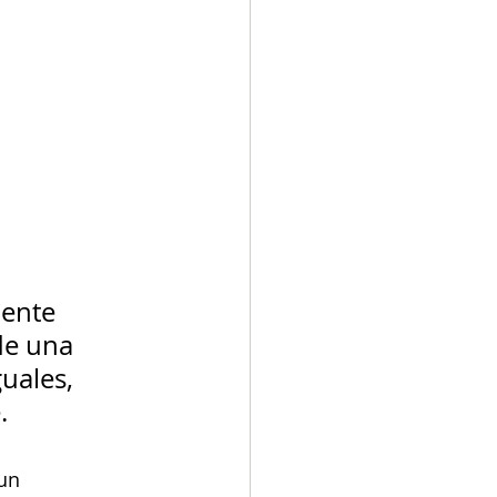
ente 
de una 
uales, 
.
un 