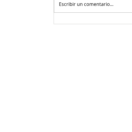
Escribir un comentario...
Shelter Studio… el estudio de
Armandean en Nueva York.