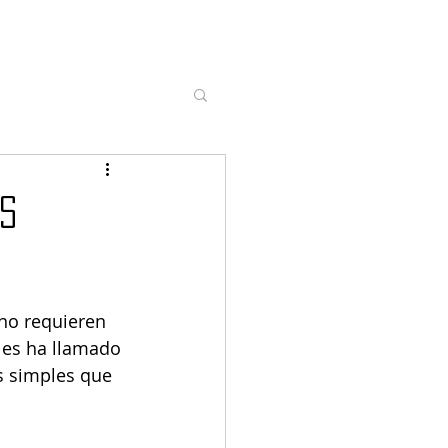
os
 no requieren 
les ha llamado 
s simples que 