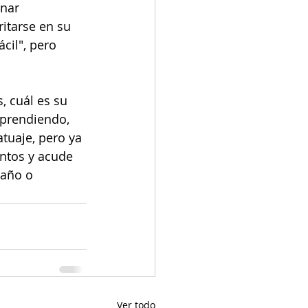
nar 
itarse en su 
cil", pero 
 cuál es su 
aprendiendo, 
tuaje, pero ya 
entos y acude 
maño o 
Ver todo