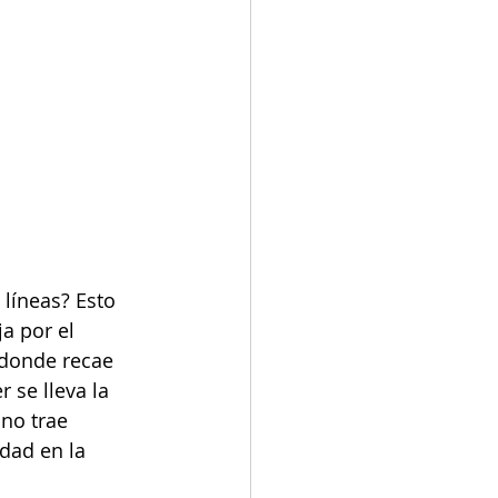
 líneas? Esto 
a por el 
 donde recae 
 se lleva la 
no trae 
dad en la 