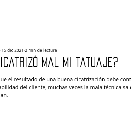
l
15 dic 2021
2 min de lectura
cicatrizó mal mi tatuaje?
e el resultado de una buena cicatrización debe cont
bilidad del cliente, muchas veces la mala técnica sale
san.