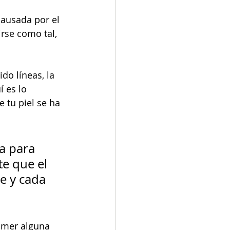
 causada por el 
rse como tal, 
do líneas, la 
 es lo 
 tu piel se ha 
a para 
te que el 
e y cada 
comer alguna 