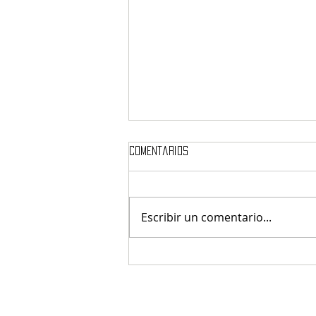
Comentarios
Escribir un comentario...
Shelter Studio… el estudio de
Armandean en Nueva York.